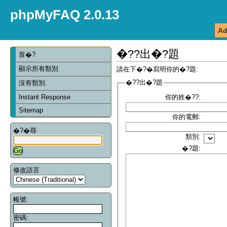
phpMyFAQ 2.0.13
Ad
�??出�?題
首�?
顯示所有類別
請在下�?�寫明你的�?題:
�??出�?題
沒有類別.
Instant Response
你的姓�??:
Sitemap
你的電郵:
�?�尋
類別:
�?題:
修改語言
帳號:
密碼: