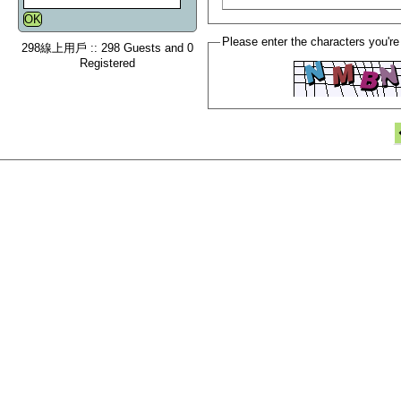
Please enter the characters you're
298線上用戶 :: 298 Guests and 0
Registered