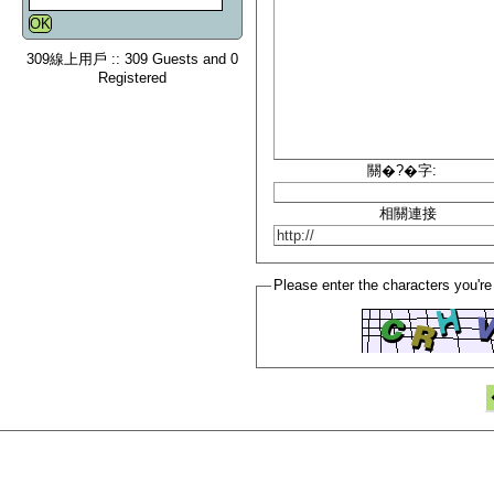
309線上用戶 :: 309 Guests and 0
Registered
關�?�字:
相關連接
Please enter the characters you're