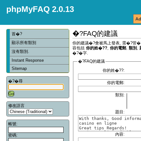
phpMyFAQ 2.0.13
Ad
�?FAQ的建議
首�?
顯示所有類別
你的建議�?會被馬上發表, 需�?管�
容包括
你的姓�??
,
你的電郵
,
類別
,
沒有類別.
�?�字.
Instant Response
�?FAQ的建議
Sitemap
你的姓�??:
�?�尋
你的電郵:
類別:
修改語言
題目:
帳號:
內容:
密碼: