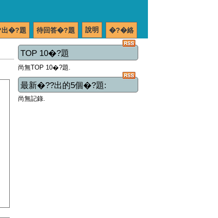
說明
?出�?題
待回答�?題
�?�絡
TOP 10�?題
尚無TOP 10�?題.
最新�??出的5個�?題:
尚無記錄.