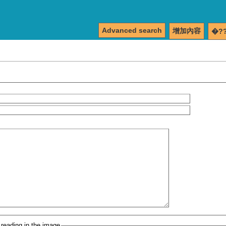
Advanced search
增加內容
�?
 reading in the image