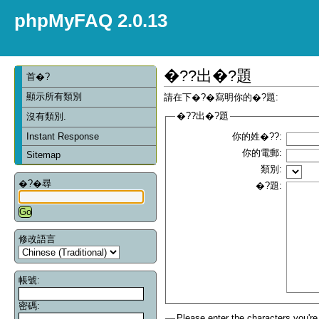
phpMyFAQ 2.0.13
�??出�?題
首�?
顯示所有類別
請在下�?�寫明你的�?題:
�??出�?題
沒有類別.
Instant Response
你的姓�??:
你的電郵:
Sitemap
類別:
�?�尋
�?題:
修改語言
帳號:
密碼:
Please enter the characters you're