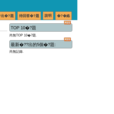
說明
?出�?題
待回答�?題
�?�絡
TOP 10�?題
尚無TOP 10�?題.
最新�??出的5個�?題:
尚無記錄.