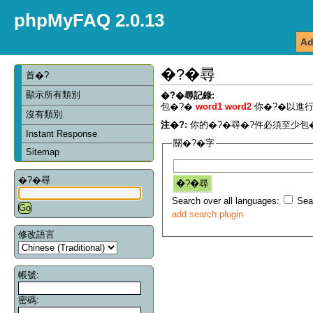
phpMyFAQ 2.0.13
Ad
�?�尋
首�?
顯示所有類別
�?�尋記錄:
包�?�
word1 word2
你�?�以進行
沒有類別.
注�?:
你的�?�尋�?件必須至少包�
Instant Response
關�?�字
Sitemap
�?�尋
Search over all languages:
Sear
add search plugin
修改語言
帳號:
密碼: