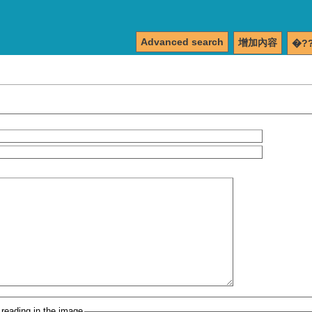
Advanced search
增加內容
�?
 reading in the image