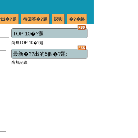
說明
?出�?題
待回答�?題
�?�絡
TOP 10�?題
尚無TOP 10�?題.
最新�??出的5個�?題:
尚無記錄.