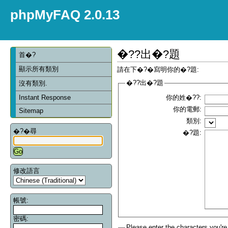
phpMyFAQ 2.0.13
�??出�?題
首�?
顯示所有類別
請在下�?�寫明你的�?題:
�??出�?題
沒有類別.
Instant Response
你的姓�??:
你的電郵:
Sitemap
類別:
�?�尋
�?題:
修改語言
帳號:
密碼:
Please enter the characters you're