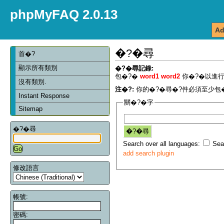
phpMyFAQ 2.0.13
Ad
�?�尋
首�?
顯示所有類別
�?�尋記錄:
包�?�
word1 word2
你�?�以進行
沒有類別.
注�?:
你的�?�尋�?件必須至少包�
Instant Response
關�?�字
Sitemap
�?�尋
Search over all languages:
Sear
add search plugin
修改語言
帳號:
密碼: