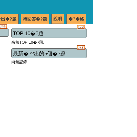
說明
?出�?題
待回答�?題
�?�絡
TOP 10�?題
尚無TOP 10�?題.
最新�??出的5個�?題:
尚無記錄.