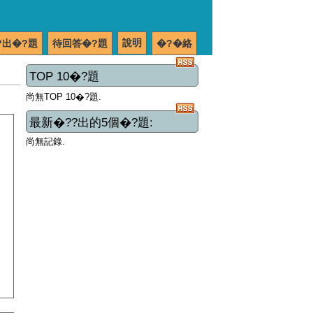
說明
?出�?題
待回答�?題
�?�絡
TOP 10�?題
尚無TOP 10�?題.
最新�??出的5個�?題:
尚無記錄.