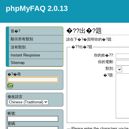
phpMyFAQ 2.0.13
�??出�?題
首�?
顯示所有類別
請在下�?�寫明你的�?題:
�??出�?題
沒有類別.
Instant Response
你的姓�??:
你的電郵:
Sitemap
類別:
�?�尋
�?題:
修改語言
帳號:
密碼:
Please enter the characters you're