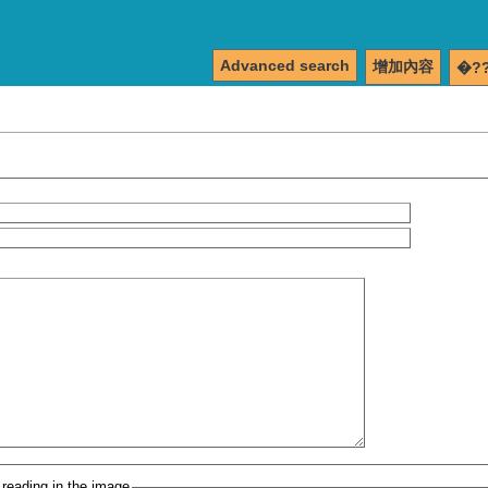
Advanced search
增加內容
�?
 reading in the image