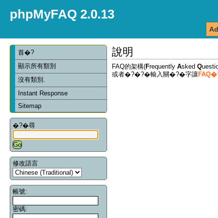
phpMyFAQ 2.0.13
Ad
說明
首�?
顯示所有類別
FAQ的架構(
F
requently
A
sked
Q
ues
或者�?�?�輸入關�?�字讓
FAQ
沒有類別.
Instant Response
Sitemap
�?�尋
修改語言
帳號:
密碼: