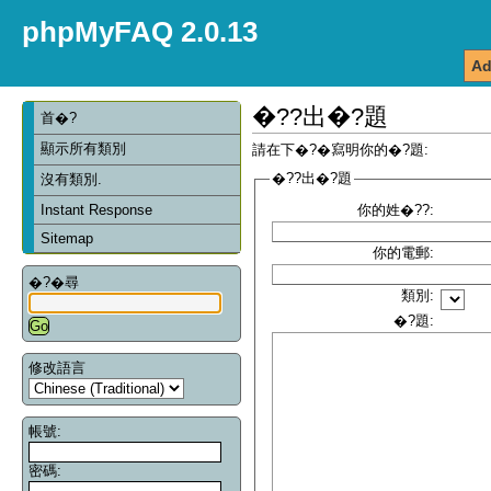
phpMyFAQ 2.0.13
Ad
�??出�?題
首�?
顯示所有類別
請在下�?�寫明你的�?題:
�??出�?題
沒有類別.
Instant Response
你的姓�??:
Sitemap
你的電郵:
�?�尋
類別:
�?題:
修改語言
帳號:
密碼: