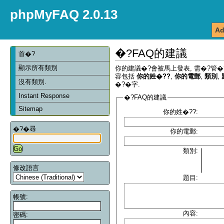
phpMyFAQ 2.0.13
Ad
�?FAQ的建議
首�?
顯示所有類別
你的建議�?會被馬上發表, 需�?管�
容包括
你的姓�??
,
你的電郵
,
類別
,
沒有類別.
�?�字.
Instant Response
�?FAQ的建議
Sitemap
你的姓�??:
�?�尋
你的電郵:
類別:
修改語言
題目:
帳號:
內容:
密碼: