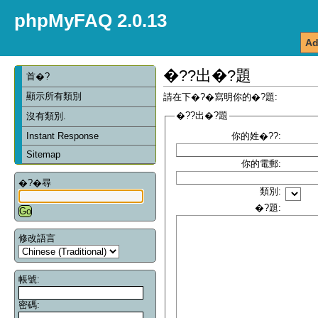
phpMyFAQ 2.0.13
Ad
�??出�?題
首�?
顯示所有類別
請在下�?�寫明你的�?題:
�??出�?題
沒有類別.
Instant Response
你的姓�??:
Sitemap
你的電郵:
�?�尋
類別:
�?題:
修改語言
帳號:
密碼: