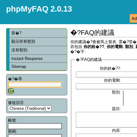
phpMyFAQ 2.0.13
Ad
�?FAQ的建議
首�?
顯示所有類別
你的建議�?會被馬上發表, 需�?管�
容包括
你的姓�??
,
你的電郵
,
類別
,
沒有類別.
�?�字.
Instant Response
�?FAQ的建議
Sitemap
你的姓�??:
�?�尋
你的電郵:
類別:
修改語言
題目:
帳號:
內容:
密碼: