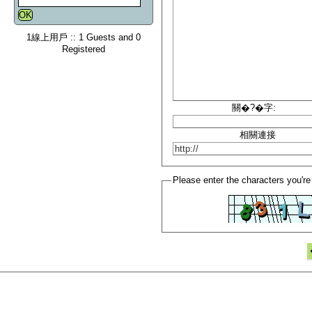
1線上用戶 :: 1 Guests and 0
Registered
關�?�字:
相關連接
Please enter the characters you're