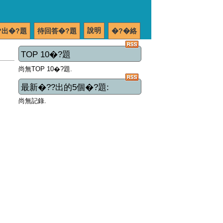
說明
?出�?題
待回答�?題
�?�絡
TOP 10�?題
尚無TOP 10�?題.
最新�??出的5個�?題:
尚無記錄.