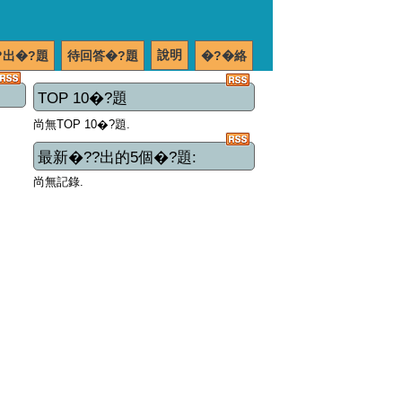
說明
?出�?題
待回答�?題
�?�絡
TOP 10�?題
尚無TOP 10�?題.
最新�??出的5個�?題:
尚無記錄.