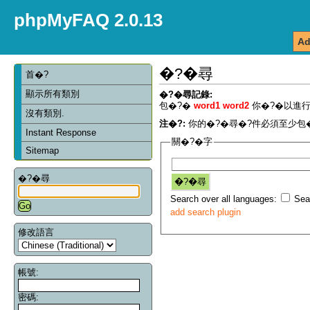
phpMyFAQ 2.0.13
Ad
�?�尋
首�?
顯示所有類別
�?�尋記錄:
包�?�
word1 word2
你�?�以進行
沒有類別.
注�?:
你的�?�尋�?件必須至少包�
Instant Response
關�?�字
Sitemap
�?�尋
Search over all languages:
Sear
add search plugin
修改語言
帳號:
密碼: