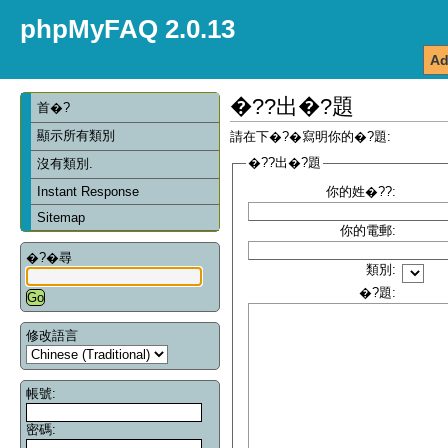
phpMyFAQ 2.0.13
Ad
�??出�?題
首�?
顯示所有類別
請在下�?�寫明你的�?題:
�??出�?題
沒有類別.
Instant Response
你的姓�??:
Sitemap
你的電郵:
�?�尋
類別:
�?題:
修改語言
帳號:
密碼: