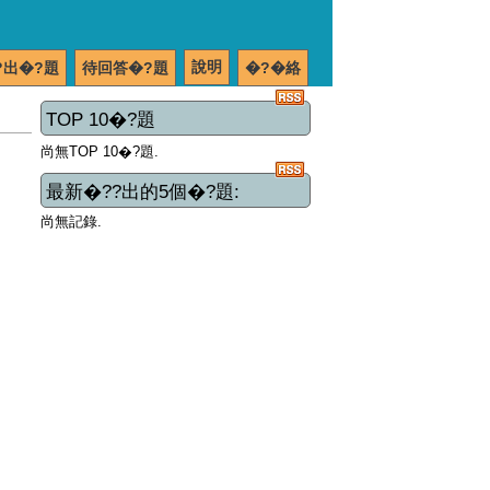
說明
?出�?題
待回答�?題
�?�絡
TOP 10�?題
尚無TOP 10�?題.
最新�??出的5個�?題:
尚無記錄.