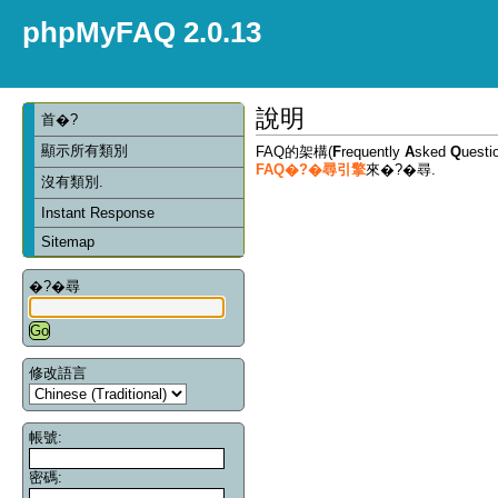
phpMyFAQ 2.0.13
說明
首�?
顯示所有類別
FAQ的架構(
F
requently
A
sked
Q
ues
FAQ�?�尋引擎
來�?�尋.
沒有類別.
Instant Response
Sitemap
�?�尋
修改語言
帳號:
密碼: