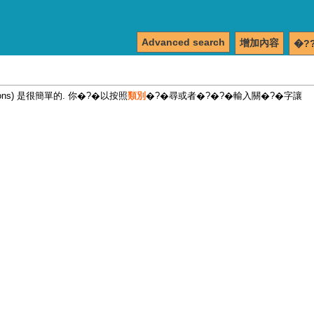
Advanced search
增加內容
�?
tions) 是很簡單的. 你�?�以按照
類別
�?�尋或者�?�?�輸入關�?�字讓