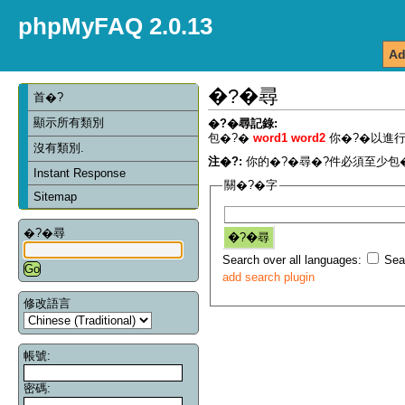
phpMyFAQ 2.0.13
Ad
�?�尋
首�?
顯示所有類別
�?�尋記錄:
包�?�
word1 word2
你�?�以進行
沒有類別.
注�?:
你的�?�尋�?件必須至少包�
Instant Response
關�?�字
Sitemap
�?�尋
Search over all languages:
Sear
add search plugin
修改語言
帳號:
密碼: