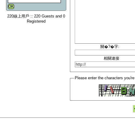
220線上用戶 :: 220 Guests and 0
Registered
關�?�字:
相關連接
Please enter the characters you're