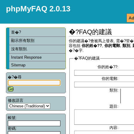
phpMyFAQ 2.0.13
Ad
�?FAQ的建議
首�?
顯示所有類別
你的建議�?會被馬上發表, 需�?管�
容包括
你的姓�??
,
你的電郵
,
類別
,
沒有類別.
�?�字.
Instant Response
�?FAQ的建議
Sitemap
你的姓�??:
�?�尋
你的電郵:
類別:
修改語言
題目:
帳號:
內容:
密碼: