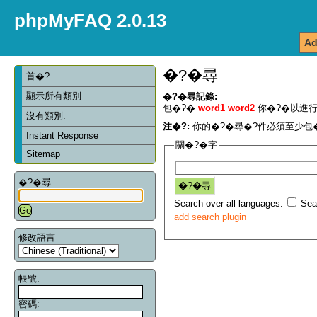
phpMyFAQ 2.0.13
Ad
�?�尋
首�?
顯示所有類別
�?�尋記錄:
包�?�
word1 word2
你�?�以進行
沒有類別.
注�?:
你的�?�尋�?件必須至少包�
Instant Response
關�?�字
Sitemap
�?�尋
Search over all languages:
Sear
add search plugin
修改語言
帳號:
密碼: