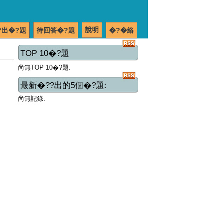
說明
?出�?題
待回答�?題
�?�絡
TOP 10�?題
尚無TOP 10�?題.
最新�??出的5個�?題:
尚無記錄.