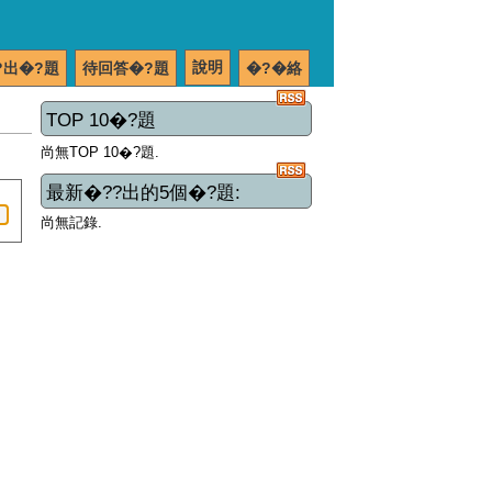
說明
?出�?題
待回答�?題
�?�絡
TOP 10�?題
尚無TOP 10�?題.
最新�??出的5個�?題:
尚無記錄.