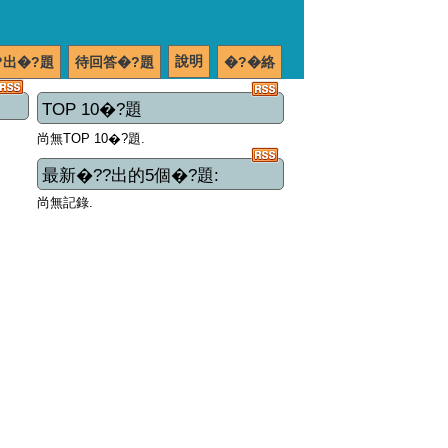
說明
?出�?題
待回答�?題
�?�絡
TOP 10�?題
尚無TOP 10�?題.
最新�??出的5個�?題:
尚無記錄.