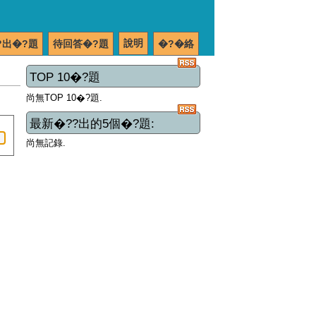
說明
?出�?題
待回答�?題
�?�絡
TOP 10�?題
尚無TOP 10�?題.
最新�??出的5個�?題:
尚無記錄.