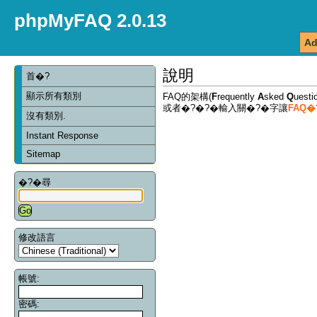
phpMyFAQ 2.0.13
Ad
說明
首�?
顯示所有類別
FAQ的架構(
F
requently
A
sked
Q
ues
或者�?�?�輸入關�?�字讓
FAQ
沒有類別.
Instant Response
Sitemap
�?�尋
修改語言
帳號:
密碼: