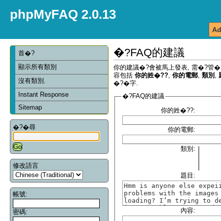
phpMyFAQ 2.0.13
Ad
�?FAQ的建議
首�?
顯示所有類別
你的建議�?會被馬上發表, 需�?管�
容包括
你的姓�??
,
你的電郵
,
類別
,
沒有類別.
�?�字.
Instant Response
�?FAQ的建議
Sitemap
你的姓�??:
�?�尋
你的電郵:
類別:
修改語言
題目:
帳號:
內容:
密碼: