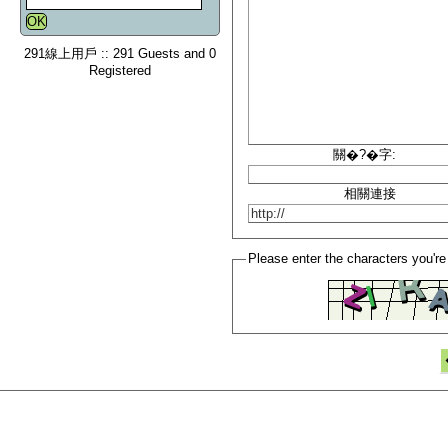
291線上用戶 :: 291 Guests and 0
Registered
關�?�字:
相關連接
Please enter the characters you're