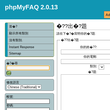
phpMyFAQ 2.0.13
Ad
�??出�?題
首�?
顯示所有類別
請在下�?�寫明你的�?題:
�??出�?題
沒有類別.
Instant Response
你的姓�??:
Sitemap
你的電郵:
�?�尋
類別:
�?題:
修改語言
帳號:
密碼: