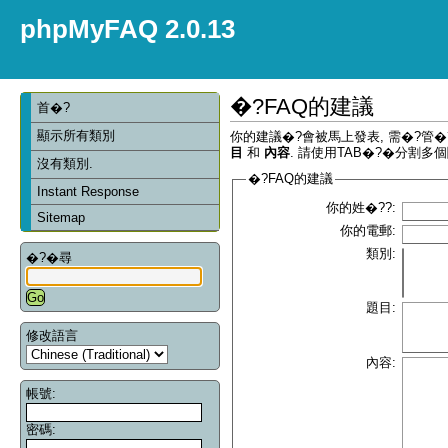
phpMyFAQ 2.0.13
�?FAQ的建議
首�?
顯示所有類別
你的建議�?會被馬上發表, 需�?管
目
和
內容
. 請使用TAB�?�分割多個
沒有類別.
�?FAQ的建議
Instant Response
你的姓�??:
Sitemap
你的電郵:
類別:
�?�尋
題目:
修改語言
內容:
帳號:
密碼: