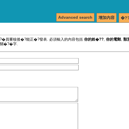
Advanced search
增加內容
�?
�?�員審核後�?能正�?發表. 必須輸入的內容包括
你的姓�??
,
你的電郵
,
類
關�?�字.