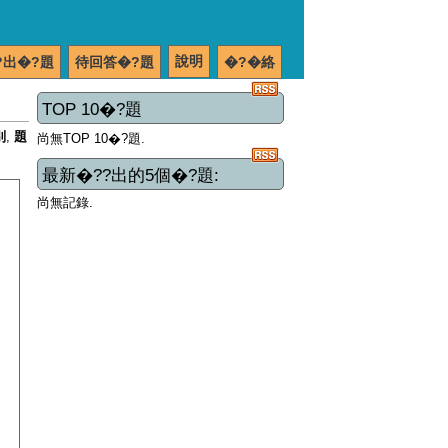
說明
?出�?題
待回答�?題
�?�絡
TOP 10�?題
別
,
題
尚無TOP 10�?題.
最新�??出的5個�?題:
尚無記錄.