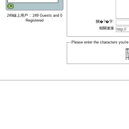
249線上用戶 :: 249 Guests and 0
Registered
關�?�字:
相關連接
Please enter the characters you're