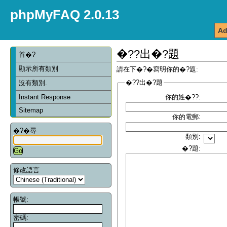
phpMyFAQ 2.0.13
Ad
�??出�?題
首�?
顯示所有類別
請在下�?�寫明你的�?題:
�??出�?題
沒有類別.
Instant Response
你的姓�??:
Sitemap
你的電郵:
�?�尋
類別:
�?題:
修改語言
帳號:
密碼: