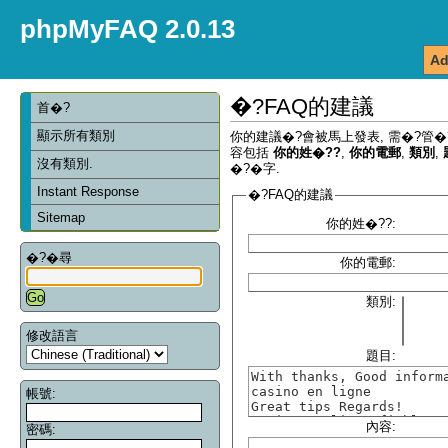
phpMyFAQ 2.0.13
Ad
�?FAQ的建議
首�?
顯示所有類別
你的建議�?會被馬上發表, 需�?管�
容包括
你的姓�??
,
你的電郵
,
類別
,
沒有類別.
�?�字.
Instant Response
�?FAQ的建議
Sitemap
你的姓�??:
�?�尋
你的電郵:
類別:
修改語言
題目:
帳號:
內容:
密碼: