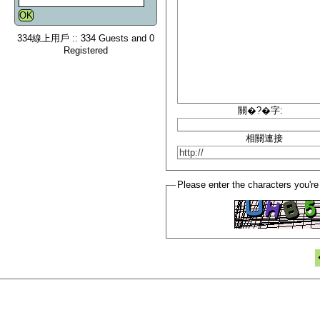
334線上用戶 :: 334 Guests and 0
Registered
關�?�字:
相關連接
Please enter the characters you're