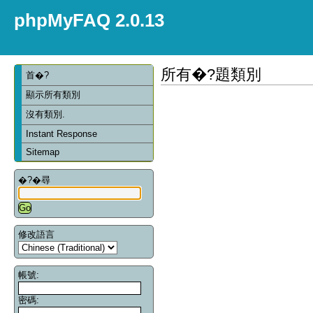
phpMyFAQ 2.0.13
所有�?題類別
首�?
顯示所有類別
沒有類別.
Instant Response
Sitemap
�?�尋
修改語言
帳號:
密碼: