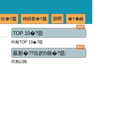
說明
?出�?題
待回答�?題
�?�絡
TOP 10�?題
尚無TOP 10�?題.
最新�??出的5個�?題:
尚無記錄.