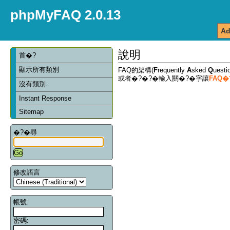
phpMyFAQ 2.0.13
Ad
說明
首�?
顯示所有類別
FAQ的架構(
F
requently
A
sked
Q
ues
或者�?�?�輸入關�?�字讓
FAQ
沒有類別.
Instant Response
Sitemap
�?�尋
修改語言
帳號:
密碼: