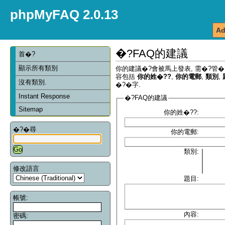
phpMyFAQ 2.0.13
Ad
�?FAQ的建議
首�?
顯示所有類別
你的建議�?會被馬上發表, 需�?管�
容包括
你的姓�??
,
你的電郵
,
類別
,
沒有類別.
�?�字.
Instant Response
�?FAQ的建議
Sitemap
你的姓�??:
�?�尋
你的電郵:
類別:
修改語言
題目:
帳號:
內容:
密碼: