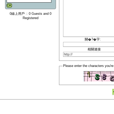
0線上用戶 :: 0 Guests and 0
Registered
關�?�字:
相關連接
Please enter the characters you're