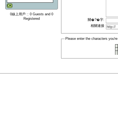
0線上用戶 :: 0 Guests and 0
Registered
關�?�字:
相關連接
Please enter the characters you're