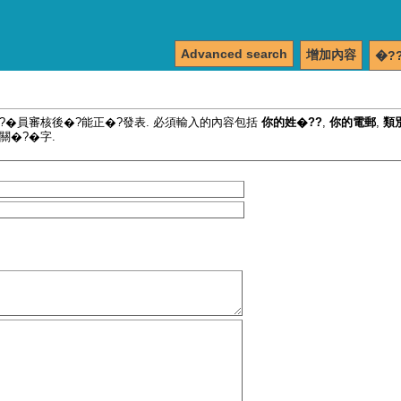
Advanced search
增加內容
�?
�?�員審核後�?能正�?發表. 必須輸入的內容包括
你的姓�??
,
你的電郵
,
類
關�?�字.