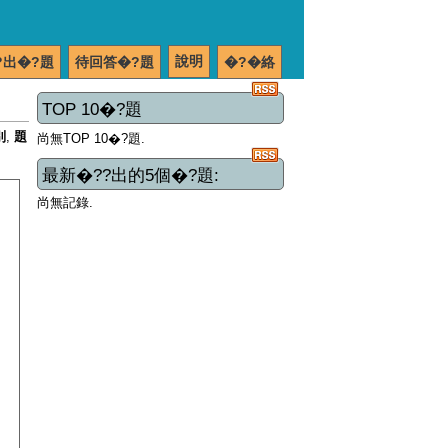
說明
?出�?題
待回答�?題
�?�絡
TOP 10�?題
別
,
題
尚無TOP 10�?題.
最新�??出的5個�?題:
尚無記錄.