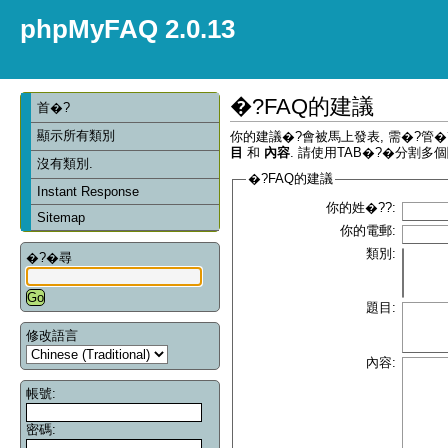
phpMyFAQ 2.0.13
�?FAQ的建議
首�?
顯示所有類別
你的建議�?會被馬上發表, 需�?管
目
和
內容
. 請使用TAB�?�分割多個
沒有類別.
�?FAQ的建議
Instant Response
你的姓�??:
Sitemap
你的電郵:
類別:
�?�尋
題目:
修改語言
內容:
帳號:
密碼: