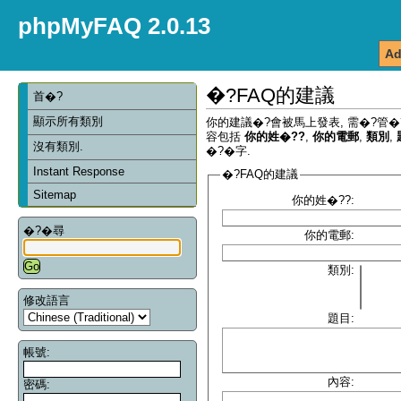
phpMyFAQ 2.0.13
Ad
�?FAQ的建議
首�?
顯示所有類別
你的建議�?會被馬上發表, 需�?管�
容包括
你的姓�??
,
你的電郵
,
類別
,
沒有類別.
�?�字.
Instant Response
�?FAQ的建議
Sitemap
你的姓�??:
�?�尋
你的電郵:
類別:
修改語言
題目:
帳號:
內容:
密碼: