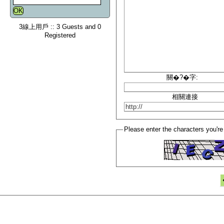
3線上用戶 :: 3 Guests and 0
Registered
關�?�字:
相關連接
Please enter the characters you're