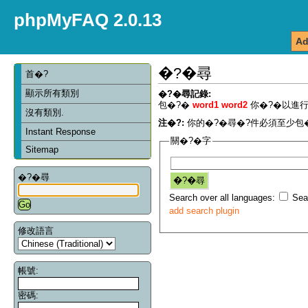
phpMyFAQ 2.0.13
Ad
�?�尋
首�?
顯示所有類別
�?�尋記錄:
包�?�
word1 word2
你�?�以進行
沒有類別.
注�?:
你的�?�尋�?件必須至少包�
Instant Response
關�?�字
Sitemap
�?�尋
Search over all languages:
Sear
add search plugin
修改語言
帳號:
密碼: