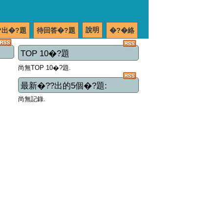
說明
?出�?題
待回答�?題
�?�絡
TOP 10�?題
尚無TOP 10�?題.
最新�??出的5個�?題:
尚無記錄.