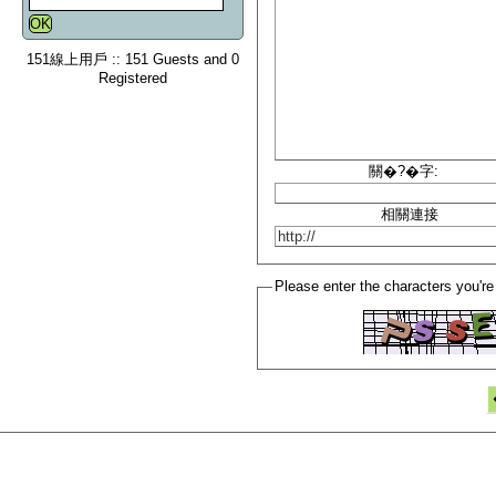
151線上用戶 :: 151 Guests and 0
Registered
關�?�字:
相關連接
Please enter the characters you're