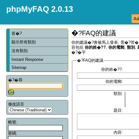
phpMyFAQ 2.0.13
Ad
�?FAQ的建議
首�?
顯示所有類別
你的建議�?會被馬上發表, 需�?管�
容包括
你的姓�??
,
你的電郵
,
類別
,
沒有類別.
�?�字.
Instant Response
�?FAQ的建議
Sitemap
你的姓�??:
�?�尋
你的電郵:
類別:
修改語言
題目:
帳號:
內容:
密碼: