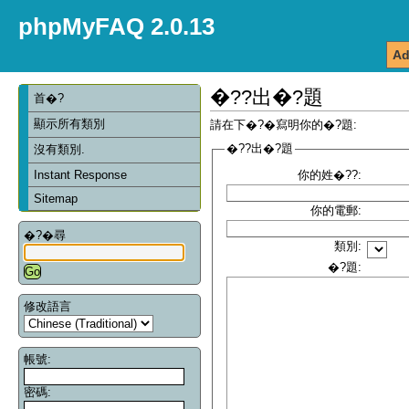
phpMyFAQ 2.0.13
Ad
�??出�?題
首�?
顯示所有類別
請在下�?�寫明你的�?題:
�??出�?題
沒有類別.
Instant Response
你的姓�??:
Sitemap
你的電郵:
�?�尋
類別:
�?題:
修改語言
帳號:
密碼: