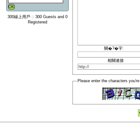
300線上用戶 :: 300 Guests and 0
Registered
關�?�字:
相關連接
Please enter the characters you're