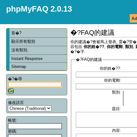
phpMyFAQ 2.0.13
Ad
�?FAQ的建議
首�?
顯示所有類別
你的建議�?會被馬上發表, 需�?管�
容包括
你的姓�??
,
你的電郵
,
類別
,
沒有類別.
�?�字.
Instant Response
�?FAQ的建議
Sitemap
你的姓�??:
�?�尋
你的電郵:
類別:
修改語言
題目:
帳號:
內容:
密碼: