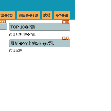
說明
?出�?題
待回答�?題
�?�絡
TOP 10�?題
尚無TOP 10�?題.
最新�??出的5個�?題:
尚無記錄.