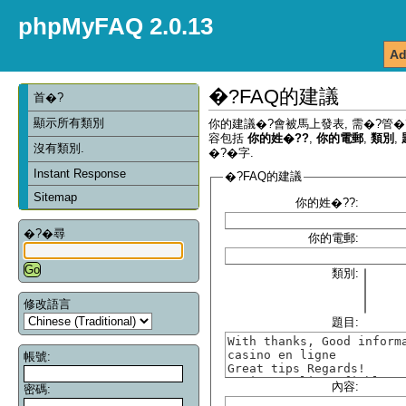
phpMyFAQ 2.0.13
Ad
�?FAQ的建議
首�?
顯示所有類別
你的建議�?會被馬上發表, 需�?管�
容包括
你的姓�??
,
你的電郵
,
類別
,
沒有類別.
�?�字.
Instant Response
�?FAQ的建議
Sitemap
你的姓�??:
�?�尋
你的電郵:
類別:
修改語言
題目:
帳號:
內容:
密碼: