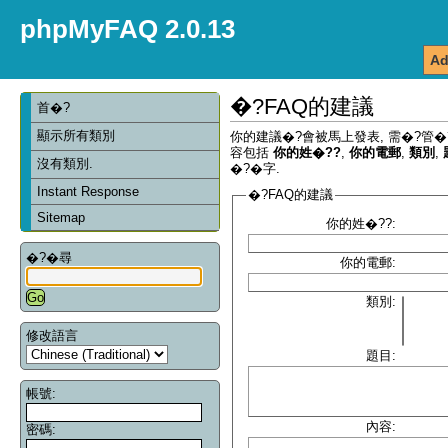
phpMyFAQ 2.0.13
Ad
�?FAQ的建議
首�?
顯示所有類別
你的建議�?會被馬上發表, 需�?管�
容包括
你的姓�??
,
你的電郵
,
類別
,
沒有類別.
�?�字.
Instant Response
�?FAQ的建議
Sitemap
你的姓�??:
�?�尋
你的電郵:
類別:
修改語言
題目:
帳號:
內容:
密碼: