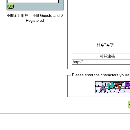
448線上用戶 :: 448 Guests and 0
Registered
關�?�字:
相關連接
Please enter the characters you're