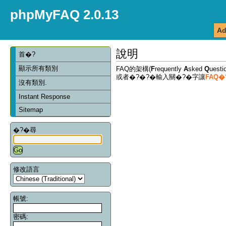
phpMyFAQ 2.0.13
Ad
說明
首�?
顯示所有類別
FAQ的架構(
F
requently
A
sked
Q
ues
或者�?�?�輸入關�?�字讓
FAQ
沒有類別.
Instant Response
Sitemap
�?�尋
修改語言
帳號:
密碼: