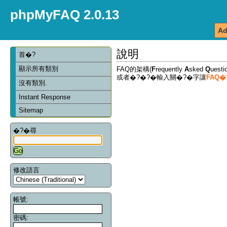
phpMyFAQ 2.0.13
Ad
說明
首�?
顯示所有類別
FAQ的架構(
F
requently
A
sked
Q
ues
或者�?�?�輸入關�?�字讓
FAQ
沒有類別.
Instant Response
Sitemap
�?�尋
修改語言
帳號:
密碼: