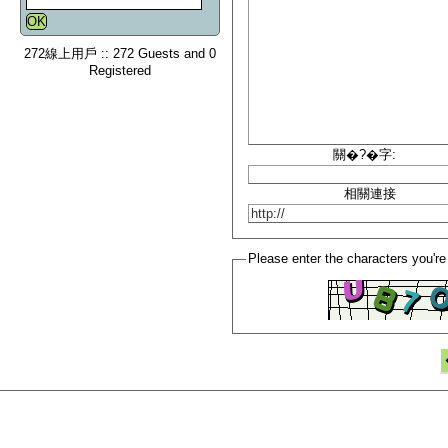
272線上用戶 :: 272 Guests and 0
Registered
關�?�字:
相關連接
Please enter the characters you're