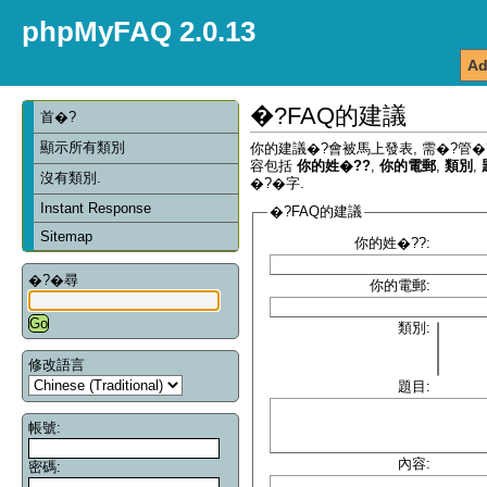
phpMyFAQ 2.0.13
Ad
�?FAQ的建議
首�?
顯示所有類別
你的建議�?會被馬上發表, 需�?管�
容包括
你的姓�??
,
你的電郵
,
類別
,
沒有類別.
�?�字.
Instant Response
�?FAQ的建議
Sitemap
你的姓�??:
�?�尋
你的電郵:
類別:
修改語言
題目:
帳號:
內容:
密碼: