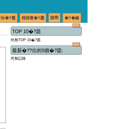
說明
?出�?題
待回答�?題
�?�絡
TOP 10�?題
尚無TOP 10�?題.
最新�??出的5個�?題:
尚無記錄.