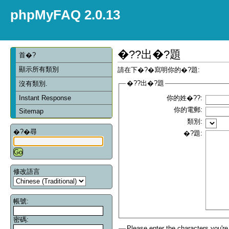
phpMyFAQ 2.0.13
�??出�?題
首�?
顯示所有類別
請在下�?�寫明你的�?題:
�??出�?題
沒有類別.
Instant Response
你的姓�??:
你的電郵:
Sitemap
類別:
�?�尋
�?題:
修改語言
帳號:
密碼:
Please enter the characters you're