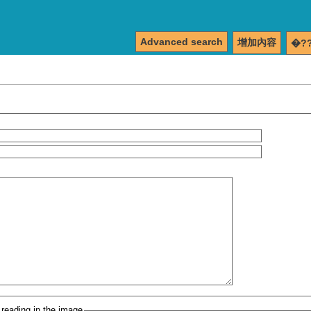
Advanced search
增加內容
�?
 reading in the image