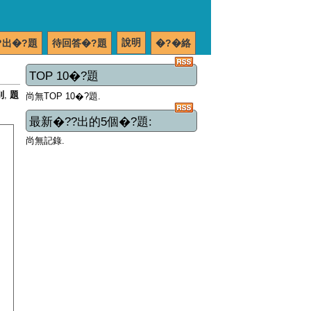
說明
?出�?題
待回答�?題
�?�絡
TOP 10�?題
別
,
題
尚無TOP 10�?題.
最新�??出的5個�?題:
尚無記錄.