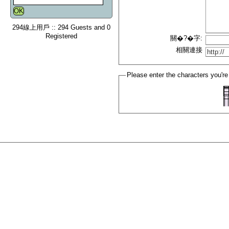
294線上用戶 :: 294 Guests and 0
Registered
關�?�字:
相關連接
Please enter the characters you're