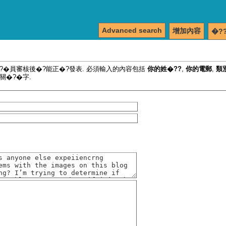
Advanced search
增加內容
�?
�?�員審核後�?能正�?發表. 必須輸入的內容包括
你的姓�??
,
你的電郵
,
類
關�?�字.