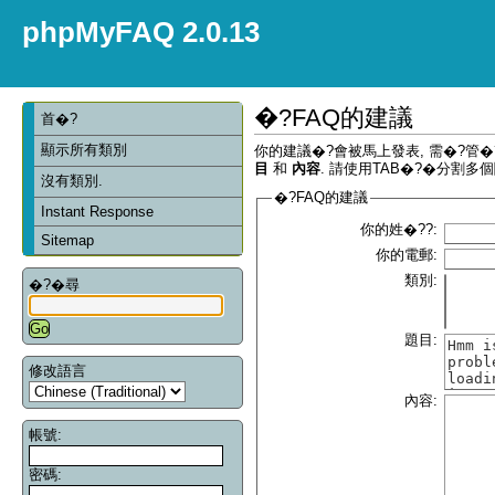
phpMyFAQ 2.0.13
�?FAQ的建議
首�?
顯示所有類別
你的建議�?會被馬上發表, 需�?管
目
和
內容
. 請使用TAB�?�分割多個
沒有類別.
�?FAQ的建議
Instant Response
你的姓�??:
Sitemap
你的電郵:
類別:
�?�尋
題目:
修改語言
內容:
帳號:
密碼: